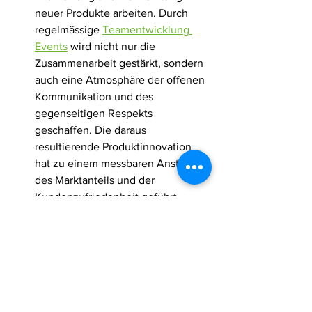
neuer Produkte arbeiten. Durch 
regelmässige 
Teamentwicklung 
Events
 wird nicht nur die 
Zusammenarbeit gestärkt, sondern 
auch eine Atmosphäre der offenen 
Kommunikation und des 
gegenseitigen Respekts 
geschaffen. Die daraus 
resultierende Produktinnovation 
hat zu einem messbaren Anstieg 
des Marktanteils und der 
Kundenzufriedenheit geführt.
Die Umsetzung dieser Kriterien in die 
Praxis zeigt deutlich, dass eine 
durchdachte und gelebte 
Unternehmenskultur nicht nur ein 
Lippenbekenntnis ist, sondern das 
operative und strategische Rückgrat 