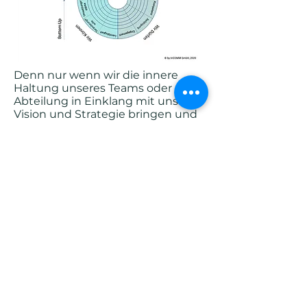
Denn nur wenn wir die innere
Haltung unseres Teams oder
Abteilung in Einklang mit unserer
Vision und Strategie bringen und
die persönlichen Bedürfnisse
jedes Einzelnen adressieren, wird
sich eine positive Veränderung der
Kultur ergeben.
Mit einer solchen
Herangehensweise stellen wir
sicher, dass die Veränderung
ganzheitlich, interdisziplinär und
der Erfolg nachhaltig
sichergestellt werden kann.
Nehmen Sie mit uns telefonisch
Kontakt auf. Wir erstellen Ihnen
gerne ein auf Ihre Bedürfnisse