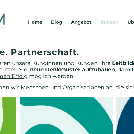
Home
Blog
Angebot
Kunden
Üb
ystemisches coaching, teamentwicklung, unternehmensberatung, organisationsberatung, kulturdiagnose, unternehmenskultur, nachhaltigkeit, ganzheitlichkeit, interdisziplinär, gan
Coaching. Entwicklung. Beratung.
Einzelcoaching, Executive Coaching, Gruppencoaching, Teamentwicklung, Outdoor Activities, Organisationsberatung, Unternehmenskultur, Kulturdiag
e. Partnerschaft.
ieren unsere Kundinnen und Kunden, ihre
Leitbil
tützen Sie,
neue Denkmuster aufzubauen
, damit
en Erfolg
möglich werden.
en wir Menschen und Organisationen an, die sic