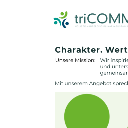
triCOMM GmbH, executive coaching, business coaching, team development, consulting, einzelcoaching, s
Charakter. Wert
Unsere Mission:
Wir inspir
und unters
gemeinsam
Mit unserem Angebot sprech