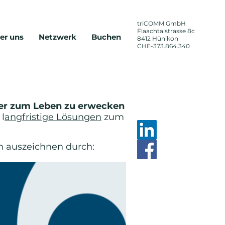
triCOMM
GmbH
Flaachtalstrasse 8c
er uns
Netzwerk
Buchen
8412 Hünikon
CHE-373.864.340
zheitlich,
nose
der zum Leben zu erwecken
 l
angfristige Lösungen
zum
h auszeichnen durch: