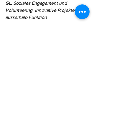
GL, Soziales Engagement und 
Volunteering, Innovative Projekte 
ausserhalb Funktion
Fazit: Ein starkes "Wir 
dürfen" als Basis für 
nachhaltigen Erfolg
Die Förderung von Kompetenzen, 
Befähigung und Engagement ist ein 
dynamischer Prozess. Unternehmen, 
die diese drei Teilbereiche aktiv 
gestalten, schaffen ein Arbeitsumfeld, 
in dem Mitarbeitende gerne 
Verantwortung übernehmen und sich 
mit dem Unternehmen identifizieren. 
Ein starkes "Wir dürfen" ist dabei der 
entscheidende Unterschied zwischen 
einem durchschnittlichen Arbeitsplatz 